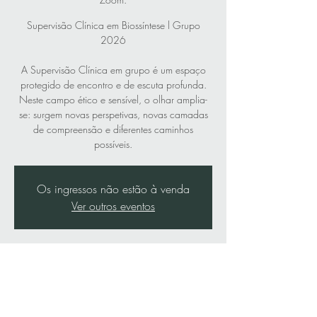
Supervisão Clínica em Biossíntese l Grupo
2026
A Supervisão Clínica em grupo é um espaço
protegido de encontro e de escuta profunda.
Neste campo ético e sensível, o olhar amplia-
se: surgem novas perspetivas, novas camadas
de compreensão e diferentes caminhos
possíveis.
Os ingressos não estão à venda
Ver outros eventos
Horário e local
09/02/2026, 09:30 – 11:30
Online, pela plataforma Zoom.